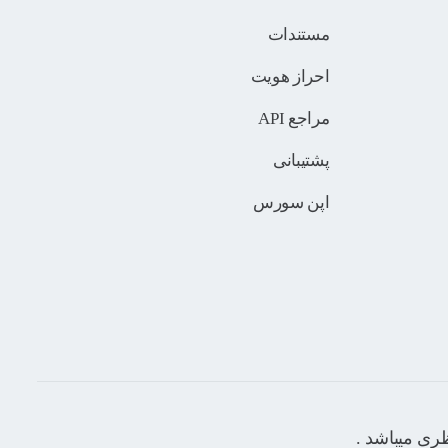
مستندات
احراز هویت
مراجع API
پشتیبانی
اپن سورس
ری میباشد .