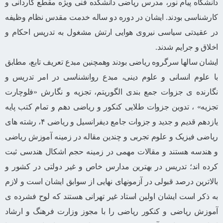
دانشگاه پیام نور، مدرس ریاضی دانشکده فنی ویژه مقطع کاردانی و
کارشناسی بودند. ایشان در دوره دو ساله خدمت مقدس نظام وظیفه
در عقیدتی سیاسی نیروی هوایی ارتش مشغول به تدریس احکام و
اخلاق و جرایم شدند.
ایشان سالها سرگروه ریاضی بودند وهمچنین مبدع تعریف تابع، مطابق
با علوم انسانی و علوم دینی، مبدع روانشناسی در امر تدریس و
نگارنده ی جزوات جمع بندی الگوریتم، تجزیه و نگارش «فلوچارت
تجزیه» ، تدوین جزوات طلایی کنکور و ریاضی دهم و تمام کتب پایه
یازدهم قدیم و جدید و جزوات جامع دیفرانسیل و ریاضی ۴، رشته های
ریاضی فیزیک و علوم تجربی و چندین مقاله در زمینه آموزش ریاضی
و هندسه هستند و مقالات مهمی در زمینه حجم اشکال هندسی ثبت
کرده اند؛ تدریس در بهترین مدارس خاص و غیر دولتی در کشور و
بالاترین درصد قبولی در آزمونهای نهایی از سوابق ایشان است و لازم
به ذکر است ایشان اولین استاد غیر تهرانی هستند که لوح فشرده ی
آموزش ریاضی و کنکور ریاضی را با مجوز وزارت فرهنگ و ارشاد