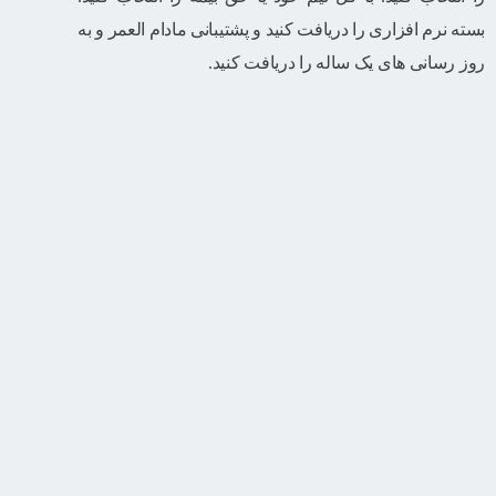
بسته نرم افزاری را دریافت کنید و پشتیبانی مادام العمر و به
روز رسانی های یک ساله را دریافت کنید.
یوگا و طرح بار
20 هفته آموزش – 30 دقیقه در روز
8 کلاس در ماه
ارزیابی تناسب اندام