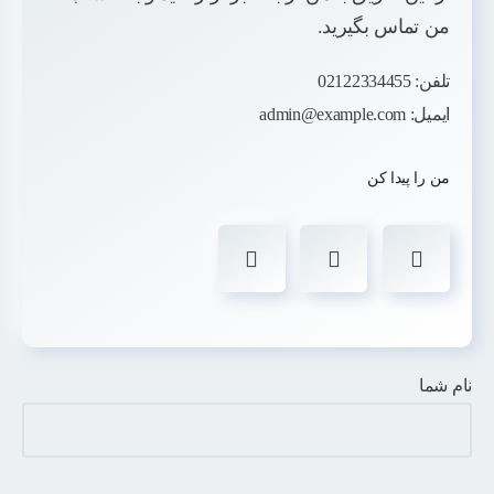
من تماس بگیرید.
تلفن:
02122334455
ایمیل:
admin@example.com
من را پیدا کن
نام شما