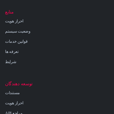
منابع
احراز هویت
وضعیت سیستم
قوانین خدمات
تعرفه ها
شرایط
توسعه دهندگان
مستندات
احراز هویت
مراجع API