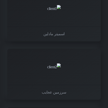
اسمیتر مادلین
سرزمین عجایب