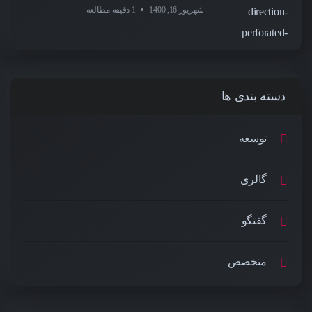
شهریور 16, 1400
1 دقیقه مطالعه
دسته بندی ها
توسعه
گالری
گفتگو
متخصص