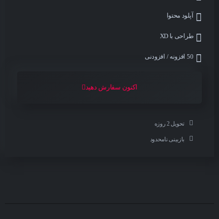
آپلود محتوا
طراحی با XD
50 افزونه / افزودنی
اکنون سفارش دهید
تحویل 2 روزه
بازبینی نامحدود