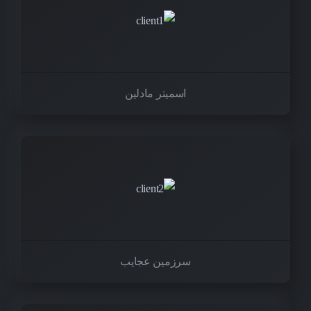
اسمیتر مادلین
سرزمین عجایب